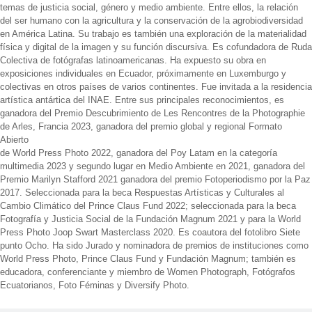
temas de justicia social, género y medio ambiente. Entre ellos, la relación
del ser humano con la agricultura y la conservación de la agrobiodiversidad
en América Latina. Su trabajo es también una exploración de la materialidad
física y digital de la imagen y su función discursiva. Es cofundadora de Ruda
Colectiva de fotógrafas latinoamericanas. Ha expuesto su obra en
exposiciones individuales en Ecuador, próximamente en Luxemburgo y
colectivas en otros países de varios continentes. Fue invitada a la residencia
artística antártica del INAE. Entre sus principales reconocimientos, es
ganadora del Premio Descubrimiento de Les Rencontres de la Photographie
de Arles, Francia 2023, ganadora del premio global y regional Formato
Abierto
de World Press Photo 2022, ganadora del Poy Latam en la categoría
multimedia 2023 y segundo lugar en Medio Ambiente en 2021, ganadora del
Premio Marilyn Stafford 2021 ganadora del premio Fotoperiodismo por la Paz
2017. Seleccionada para la beca Respuestas Artísticas y Culturales al
Cambio Climático del Prince Claus Fund 2022; seleccionada para la beca
Fotografía y Justicia Social de la Fundación Magnum 2021 y para la World
Press Photo Joop Swart Masterclass 2020. Es coautora del fotolibro Siete
punto Ocho. Ha sido Jurado y nominadora de premios de instituciones como
World Press Photo, Prince Claus Fund y Fundación Magnum; también es
educadora, conferenciante y miembro de Women Photograph, Fotógrafos
Ecuatorianos, Foto Féminas y Diversify Photo.