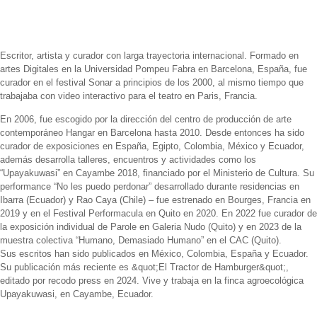
Biografía
Escritor, artista y curador con larga trayectoria internacional. Formado en
artes Digitales en la Universidad Pompeu Fabra en Barcelona, España, fue
curador en el festival Sonar a principios de los 2000, al mismo tiempo que
trabajaba con video interactivo para el teatro en Paris, Francia.
En 2006, fue escogido por la dirección del centro de producción de arte
contemporáneo Hangar en Barcelona hasta 2010. Desde entonces ha sido
curador de exposiciones en España, Egipto, Colombia, México y Ecuador,
además desarrolla talleres, encuentros y actividades como los
“Upayakuwasi” en Cayambe 2018, financiado por el Ministerio de Cultura. Su
performance “No les puedo perdonar” desarrollado durante residencias en
Ibarra (Ecuador) y Rao Caya (Chile) – fue estrenado en Bourges, Francia en
2019 y en el Festival Performacula en Quito en 2020. En 2022 fue curador de
la exposición individual de Parole en Galeria Nudo (Quito) y en 2023 de la
muestra colectiva “Humano, Demasiado Humano” en el CAC (Quito).
Sus escritos han sido publicados en México, Colombia, España y Ecuador.
Su publicación más reciente es &quot;El Tractor de Hamburger&quot;,
editado por recodo press en 2024. Vive y trabaja en la finca agroecológica
Upayakuwasi, en Cayambe, Ecuador.